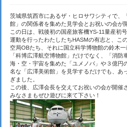
茨城県筑西市にあるザ・ヒロサワシティで、
館」の関係者を集めた見学会とお祝いの会が
この日は、戦後初の国産旅客機YS-11量産初号機
運動を行ったわたしたちHASMの有志と、こ
空局OBたち、それに国立科学博物館の鈴木一
「科博広澤航空博物館」だけでなく、「消防
海・空・宇宙を集めた「ユメノバ」や３億円
名な「広澤美術館」を見学するだけでも、あ
ぎました。
この後、広澤会長を交えてお祝いの会が開催
みなさまもぜひ遊びに来て下さい！