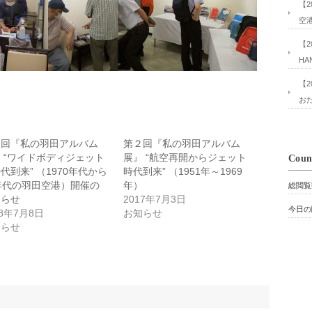
【2
空
【2
HA
【2
おた
３回『私の羽田アルバム
第２回『私の羽田アルバム
 “ワイドボディジェット
展』 “航空再開からジェット
Coun
代到来” （1970年代から
時代到来” （1951年～1969
年代の羽田空港）開催の
年）
総閲覧
知らせ
2017年7月3日
今日の
18年7月8日
お知らせ
知らせ