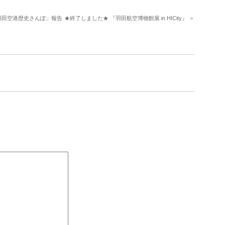
「羽田空港歴史さんぽ」報告
★終了しました★ 『羽田航空博物館展 in HICity』 ＞