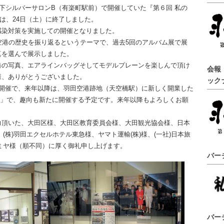
地下シルバーサロンB（有楽町駅前）で開催していた『第６回 私の
”は、24日（土）に終了しました。
感染対策を実施しての開催となりました。
空港の歴史を振り返るというテーマで、過去5回のアルバム展で展
真を選んで展示しました。
港の写真、エアラインバッグそしてモデルプレーンを楽しんで頂け
会報
様、ありがとうございました。
ック
の開催で、来年以降は、羽田空港跡地（天空橋駅）に新しく開業した
ty）」で、趣向も新たに開催する予定です。来年以降もよろしくお願
力頂いた、大田区様、大田区教育委員会様、大田観光協会様、日本
、(株)羽田エクセルホテル東急様、ヤマト運輸(株)様、(一社)日本旅
タミヤ様（順不同）に厚く御礼申し上げます。
バー
バー