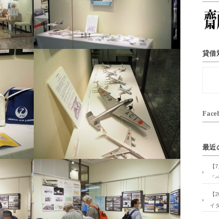
貸借
Face
最近
【
「
【
イ