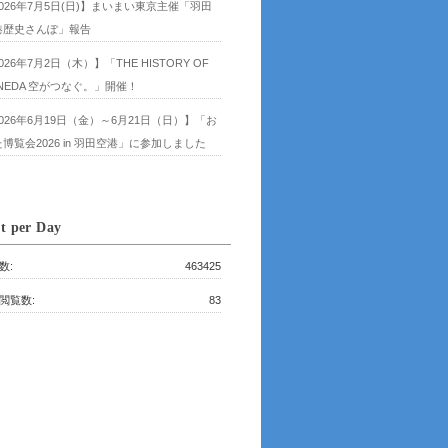
026年7月5日(日)】まいまい東京主催「羽田
港歴史さんぽ」報告
026年7月2日（木）】「THE HISTORY OF
NEDA 空がつなぐ。」開催！
026年6月19日（金）～6月21日（日）】「お
博覧会2026 in 羽田空港」に参加しました
t per Day
数:
463425
閲覧数:
83