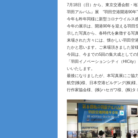
7月18日（日）から、東京交通会館・
羽田アルバム』展 “羽田空港開港90年
今年も昨年同様に新型コロナウイルス
今年の展示は、開港90年を迎える羽田
示した写真から、各時代を象徴する写
来場された方々には、懐かしい羽田空
たかと思います。ご来場頂きました皆
今回は、今までの5回の集大成として
「羽田イノベーションシティ（HICi
いいたします。
最後になりましたが、本写真展にご協
航空(株)様、日本空港ビルデング(株)様
行作家協会様、(株)ハセガワ様、(株)