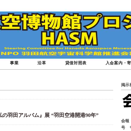
事業
沿革
貸借対照表
入会案内・
掲示
の羽田アルバム』展 “羽田空港開港90年”
会報
号 