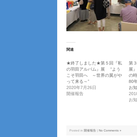
関連
★終了しました★第５回『私
第
の羽田アルバム』展 “よう
展』
こそ羽田へ ～世界の翼がや
の時
って来る～”
80
2020年7月26日
お
開催報告
20
お
Posted in
開催報告
|
No Comments »